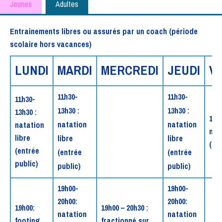
Jeunes
Adultes
Entrainements libres ou assurés par un coach (période
scolaire hors vacances)
LUNDI
MARDI
MERCREDI
JEUDI
V
11h30-
11h30-
11h30-
13h30 :
13h30 :
13h30 :
11h
natation
natation
natation
nat
libre
libre
libre
(en
(entrée
(entrée
(entrée
public)
public)
public)
19h00-
19h00-
20h00:
20h00:
19h00:
19h00 – 20h30 :
natation
natation
footing
fractionné sur